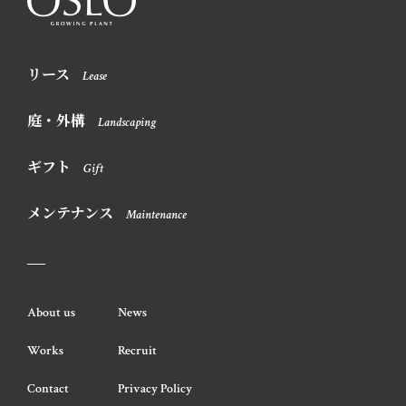
リース
Lease
庭・外構
Landscaping
ギフト
Gift
メンテナンス
Maintenance
About us
News
Works
Recruit
Contact
Privacy Policy