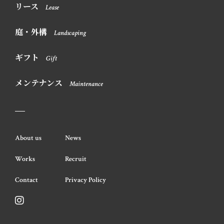
リース
Lease
庭・外構
Landscaping
ギフト
Gift
メンテナンス
Maintenance
About us
News
Works
Recruit
Contact
Privacy Policy