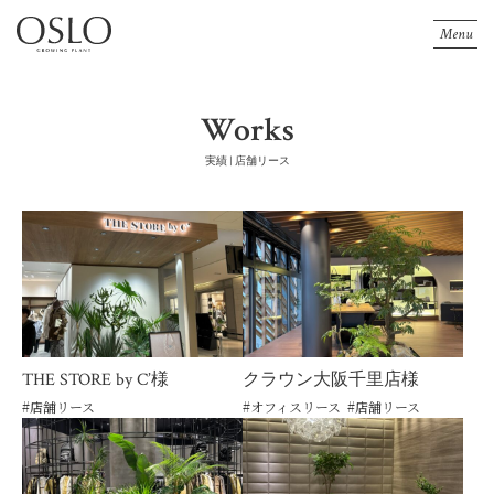
Menu
Works
実績 | 店舗リース
THE STORE by C’様
クラウン大阪千里店様
#
店舗リース
#
オフィスリース
#
店舗リース